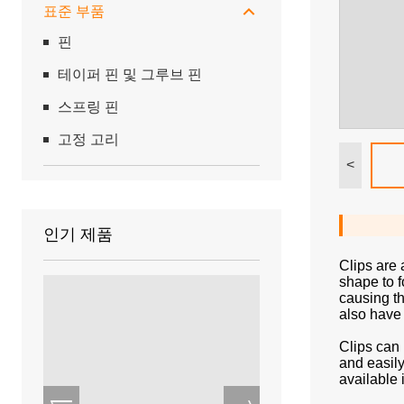
표준 부품
핀
테이퍼 핀 및 그루브 핀
스프링 핀
고정 고리
<
인기 제품
Clips are 
shape to f
causing th
also have
Clips can 
and easily
available 