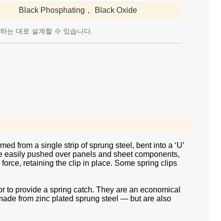
Black Phosphating， Black Oxide
원하는 대로 설계할 수 있습니다.
d from a single strip of sprung steel, bent into a ‘U’
 be easily pushed over panels and sheet components,
orce, retaining the clip in place. Some spring clips
 or to provide a spring catch. They are an economical
 made from zinc plated sprung steel — but are also